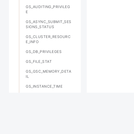
GS_AUDITING_PRIVILEG
E
GS_ASYNC_SUBMIT_SES
SIONS_STATUS
GS_CLUSTER_RESOURC
E_INFO
GS_DB_PRIVILEGES
GS_FILE_STAT
GS_GSC_MEMORY_DETA
IL
GS_INSTANCE_TIME
GS_LABELS
GS_LSC_MEMORY_DETAI
L
GS_MASKING
GS_MATVIEWS