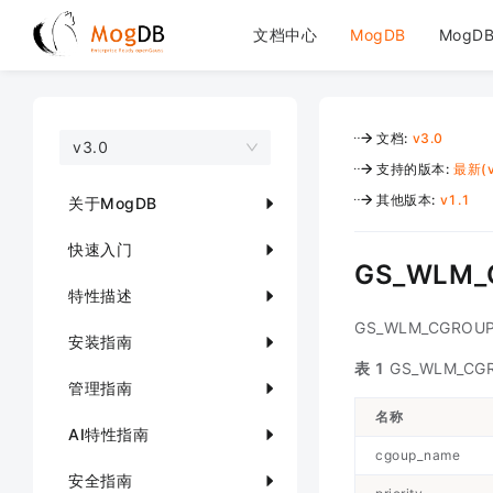
文档中心
MogDB
MogDB
文档
:
v3.0
v3.0
支持的版本
:
最新(v
其他版本
:
v1.1
关于MogDB
快速入门
GS_WLM_
特性描述
GS_WLM_CGR
安装指南
表 1
GS_WLM_CG
管理指南
名称
AI特性指南
cgoup_name
安全指南