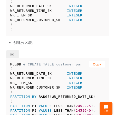
(
WR_RETURNED_DATE_SK       
INTEGER
WR_RETURNED_TIME_SK       
INTEGER
WR_ITEM_SK                
INTEGER
WR_REFUNDED_CUSTOMER_SK   
INTEGER
)
;
创建分区表。
MogDB
=
# CREATE TABLE customer_par
Copy
(
WR_RETURNED_DATE_SK       
INTEGER
WR_RETURNED_TIME_SK       
INTEGER
WR_ITEM_SK                
INTEGER
WR_REFUNDED_CUSTOMER_SK   
INTEGER
)
PARTITION
BY
 RANGE
(
WR_RETURNED_DATE_SK
)
(
PARTITION
 P1 
VALUES
 LESS THAN
(
2452275
)
,
PARTITION
 P2 
VALUES
 LESS THAN
(
2452640
)
,
反馈