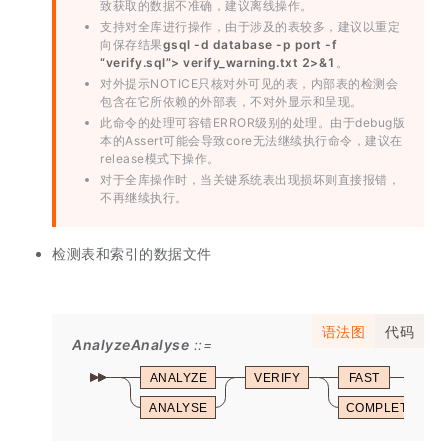
致获取的数据不准确，建议离线操作。
支持对全库进行操作，由于涉及的表较多，建议以重定
向保存结果
gsql -d database -p port -f
“verify.sql”> verify_warning.txt 2>&1
。
对外提示NOTICE只核对外可见的表，内部表的检测会
包含在它所依赖的外部表，不对外显示和呈现。
此命令的处理可容错ERROR级别的处理。由于debug版
本的Assert可能会导致core无法继续执行命令，建议在
release模式下操作。
对于全库操作时，当关键系统表出现损坏则直接报错，
不再继续执行。
检测表和索引的数据文件
语法图
代码
AnalyzeAnalyse
ANALYZE
VERIFY
FAST
ANALYSE
COMPLETE