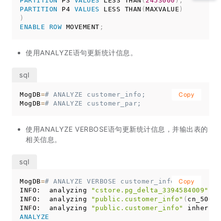
PARTITION
 P3 
VALUES
 LESS THAN
(
2453000
)
,
PARTITION
 P4 
VALUES
 LESS THAN
(
MAXVALUE
)
)
ENABLE
ROW
 MOVEMENT
;
使用ANALYZE语句更新统计信息。
MogDB
=
# ANALYZE customer_info;
Copy
MogDB
=
# ANALYZE customer_par;
使用ANALYZE VERBOSE语句更新统计信息，并输出表的
相关信息。
MogDB
=
# ANALYZE VERBOSE customer_info;
Copy
INFO:  analyzing 
"cstore.pg_delta_3394584009"
(
cn
INFO:  analyzing 
"public.customer_info"
(
cn_5002 
INFO:  analyzing 
"public.customer_info"
 inherita
ANALYZE