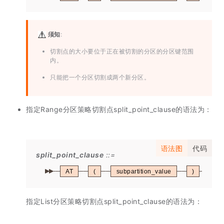
须知
:
切割点的大小要位于正在被切割的分区的分区键范围
内。
只能把一个分区切割成两个新分区。
指定Range分区策略切割点split_point_clause的语法为：
语法图
代码
split_point_clause
AT
(
subpartition_value
)
IN
指定List分区策略切割点split_point_clause的语法为：