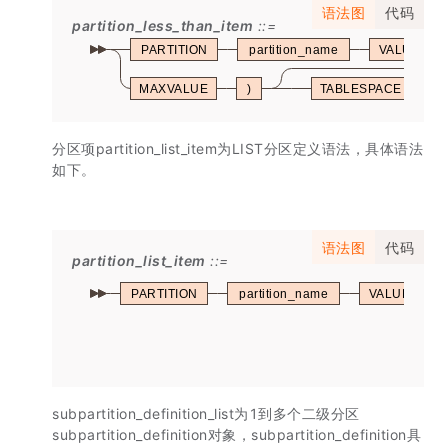
语法图
代码
partition_less_than_item
PARTITION
partition_name
VALUES
MAXVALUE
)
TABLESPACE
t
分区项partition_list_item为LIST分区定义语法，具体语法
如下。
语法图
代码
partition_list_item
PARTITION
partition_name
VALUES
subpartition_definition_list为1到多个二级分区
subpartition_definition对象，subpartition_definition具