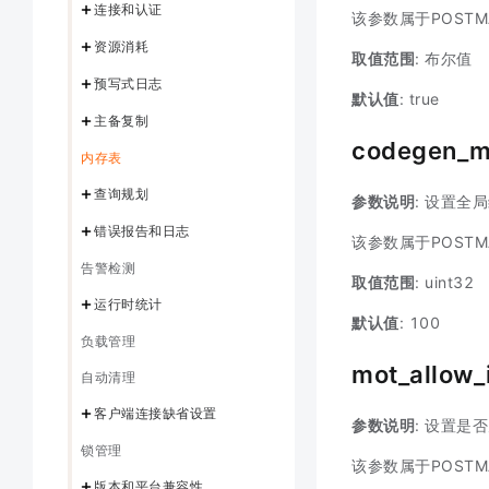
连接和认证
该参数属于POSTM
资源消耗
取值范围
: 布尔值
预写式日志
默认值
: true
主备复制
codegen_mo
内存表
查询规划
参数说明
: 设置
错误报告和日志
该参数属于POSTM
告警检测
取值范围
: uint32
运行时统计
默认值
: 100
负载管理
mot_allow_
自动清理
客户端连接缺省设置
参数说明
: 设置是
锁管理
该参数属于POSTM
版本和平台兼容性