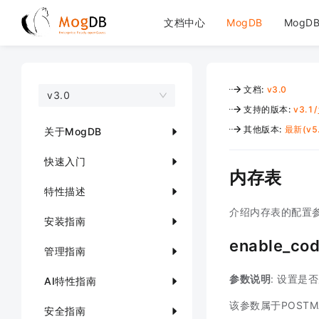
文档中心
MogDB
MogDB
文档
:
v3.0
v3.0
支持的版本
:
v3.1
/
其他版本
:
最新(v5.
关于MogDB
快速入门
内存表
特性描述
介绍内存表的配置
安装指南
enable_co
管理指南
参数说明
: 设置是
AI特性指南
该参数属于POSTM
安全指南