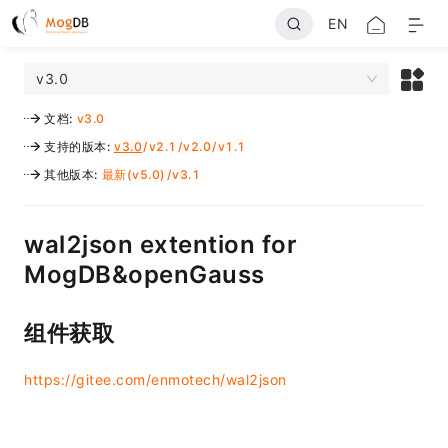
EN
v3.0
文档
:
v3.0
支持的版本
:
v3.0
/
v2.1
/
v2.0
/
v1.1
其他版本
:
最新(v5.0)
/
v3.1
wal2json extention for
MogDB&openGauss
组件获取
https://gitee.com/enmotech/wal2json