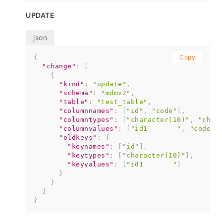
UPDATE
{
Copy
"change"
:
[
{
"kind"
:
"update"
,
"schema"
:
"mdmv2"
,
"table"
:
"test_table"
,
"columnnames"
:
[
"id"
,
"code"
]
,
"columntypes"
:
[
"character(10)"
,
"char
"columnvalues"
:
[
"id1       "
,
"code2 
"oldkeys"
:
{
"keynames"
:
[
"id"
]
,
"keytypes"
:
[
"character(10)"
]
,
"keyvalues"
:
[
"id1       "
]
}
}
]
}