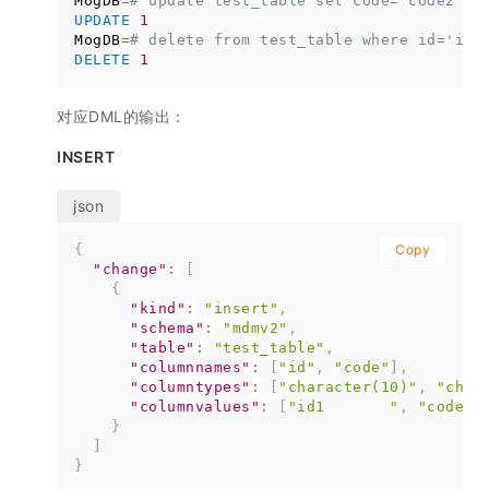
MogDB
=
# update test_table set code='code2' w
UPDATE
1
MogDB
=
# delete from test_table where id='id1
DELETE
1
对应DML的输出：
INSERT
{
Copy
"change"
:
[
{
"kind"
:
"insert"
,
"schema"
:
"mdmv2"
,
"table"
:
"test_table"
,
"columnnames"
:
[
"id"
,
"code"
]
,
"columntypes"
:
[
"character(10)"
,
"char
"columnvalues"
:
[
"id1       "
,
"code1 
}
]
}