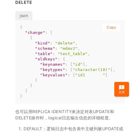
DELETE
{
Copy
"change"
:
[
{
"kind"
:
"delete"
,
"schema"
:
"mdmv2"
,
"table"
:
"test_table"
,
"oldkeys"
:
{
"keynames"
:
[
"id"
]
,
"keytypes"
:
[
"character(10)"
]
,
"keyvalues"
:
[
"id1       "
]
}
}
]
反馈
}
也可以用REPLICA IDENTITY来决定对表UPDATE和
DELETE操作时，logical日志输出信息的详细程度。
DEFAULT：逻辑日志中包含表中主键列被UPDATE或