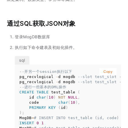
通过SQL获取JSON对象
登录MogDB数据库
执行如下命令建表及初始化插件。
--开另一个session执行以下
Copy
pg_recvlogical 
-
d mogdb 
--slot test_slot --c
pg_recvlogical 
-
d mogdb 
--slot test_slot --s
--进行一些基本的DML操作
CREATE
TABLE
 test_table 
(
    id 
char
(
10
)
NOT
NULL
,
    code        
char
(
10
)
,
PRIMARY
KEY
(
id
)
)
;
MogDB
=
# INSERT INTO test_table (id, code) VA
INSERT
0
1