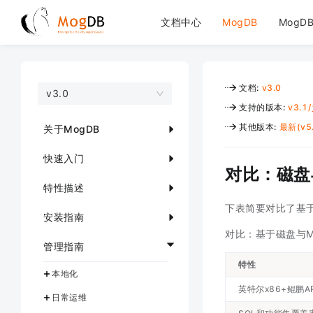
文档中心
MogDB
MogDB
文档
:
v3.0
v3.0
支持的版本
:
v3.1
/
其他版本
:
最新(v5.
关于MogDB
快速入门
对比：磁盘
特性描述
下表简要对比了基于
安装指南
对比：基于磁盘与M
管理指南
特性
本地化
英特尔x86+鲲鹏A
日常运维