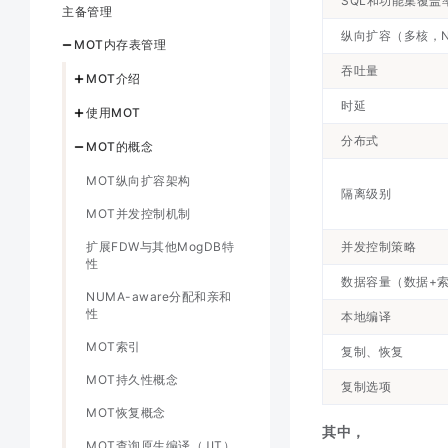
SQL和功能集覆盖
主备管理
纵向扩容（多核，N
MOT内存表管理
吞吐量
MOT介绍
时延
使用MOT
分布式
MOT的概念
MOT纵向扩容架构
隔离级别
MOT并发控制机制
扩展FDW与其他MogDB特
并发控制策略
性
数据容量（数据+
NUMA-aware分配和亲和
性
本地编译
MOT索引
复制、恢复
MOT持久性概念
复制选项
MOT恢复概念
其中，
MOT查询原生编译（JIT）