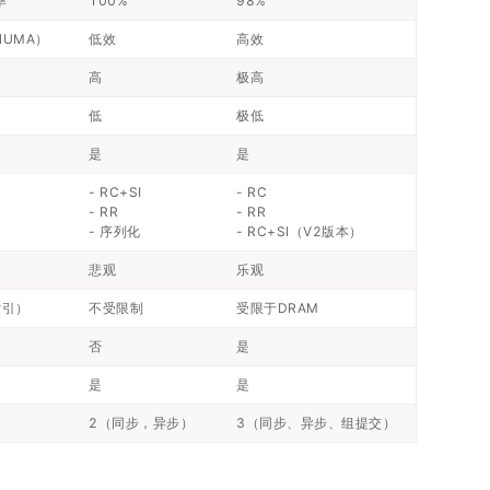
率
100%
98%
UMA）
低效
高效
高
极高
低
极低
是
是
- RC+SI
- RC
- RR
- RR
- 序列化
- RC+SI（V2版本）
悲观
乐观
索引）
不受限制
受限于DRAM
否
是
是
是
2（同步，异步）
3（同步、异步、组提交）