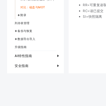
RR=可重复读
对比：磁盘与MOT
RC=读已提交
附录
SI=快照隔离
列存表管理
备份与恢复
数据导出导入
升级指南
AI特性指南
安全指南
开发者指南
性能优化指南
参考指南
故障诊断指南