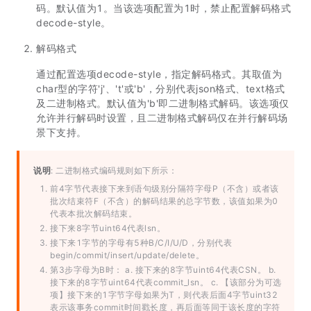
码。默认值为1。当该选项配置为1时，禁止配置解码格式
decode-style。
解码格式
通过配置选项decode-style，指定解码格式。其取值为
char型的字符'j'、't'或'b'，分别代表json格式、text格式
及二进制格式。默认值为'b'即二进制格式解码。该选项仅
允许并行解码时设置，且二进制格式解码仅在并行解码场
景下支持。
说明
: 二进制格式编码规则如下所示：
前4字节代表接下来到语句级别分隔符字母P（不含）或者该
批次结束符F（不含）的解码结果的总字节数，该值如果为0
代表本批次解码结束。
接下来8字节uint64代表lsn。
接下来1字节的字母有5种B/C/I/U/D，分别代表
begin/commit/insert/update/delete。
第3步字母为B时： a. 接下来的8字节uint64代表CSN。 b.
接下来的8字节uint64代表commit_lsn。 c. 【该部分为可选
项】接下来的1字节字母如果为T，则代表后面4字节uint32
表示该事务commit时间戳长度，再后面等同于该长度的字符