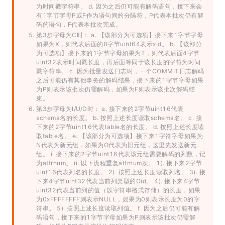
为时间戳字符串。 d. 因为之后仍可能有解码语句，接下来会
有1字节字母P或F作为语句间的分隔符，P代表本批次仍有解
码的语句，F代表本批次完成。
第3步字母为C时： a. 【该部分为可选项】接下来1字节字母
如果为X，则代表后面的8字节uint64表示xid。 b. 【该部分
为可选项】接下来的1字节字母如果为T，则代表后面4字节
uint32表示时间戳长度，再后面等同于该长度的字符为时间
戳字符串。 c. 因为批量发送日志时，一个COMMIT日志解码
之后可能仍有其他事务的解码结果，接下来的1字节字母如果
为P则表示该批次仍需解码，如果为F则表示该批次解码结
束。
第3步字母为I/U/D时： a. 接下来的2字节uint16代表
schema名的长度。 b. 按照上述长度读取schema名。 c. 接
下来的2字节uint16代表table名的长度。 d. 按照上述长度读
取table名。 e. 【该部分为可选项】接下来1字符字母如果为
N代表为新元组，如果为O代表为旧元组，这里先发送新元
组。 i. 接下来的2字节uint16代表该元组需要解码的列数，记
为attrnum。 ii. 以下流程重复attrnum次。 1). 接下来2字节
uint16代表列名的长度。 2). 按照上述长度读取列名。 3). 接
下来4字节uint32代表当前列类型的Oid。 4). 接下来4字节
uint32代表当前列的值（以字符串格式存储）的长度，如果
为0xFFFFFFFF则表示NULL，如果为0则表示长度为0的字
符串。 5). 按照上述长度读取列值。 f. 因为之后仍可能有解
码语句，接下来的1字节字母如果为P则表示该批次仍需解