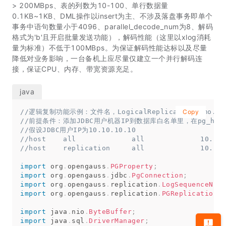
> 200MBps、表的列数为10-100、单行数据量
0.1KB~1KB、DML操作以insert为主、不涉及落盘事务即单个
事务中语句数量小于4096、parallel_decode_num为8、解码
格式为'b'且开启批量发送功能），解码性能（这里以xlog消耗
量为标准）不低于100MBps。为保证解码性能达标以及尽量
降低对业务影响，一台备机上应尽量仅建立一个并行解码连
接，保证CPU、内存、带宽资源充足。
//逻辑复制功能示例：文件名，LogicalReplicationDemo.ja
Copy
//前提条件：添加JDBC用户机器IP到数据库白名单里，在pg_hba
//假设JDBC用户IP为10.10.10.10
//host    all             all             10.10.
//host    replication     all             10.10.
import
org
.
opengauss
.
PGProperty
;
import
org
.
opengauss
.
jdbc
.
PgConnection
;
import
org
.
opengauss
.
replication
.
LogSequenceNumb
import
org
.
opengauss
.
replication
.
PGReplicationSt
import
java
.
nio
.
ByteBuffer
;
import
java
.
sql
.
DriverManager
;