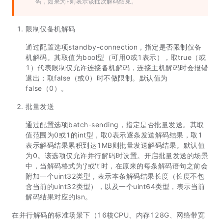
码，如果为F则表示该批次解码结束。
限制仅备机解码
通过配置选项standby-connection，指定是否限制仅备
机解码。其取值为bool型（可用0或1表示），取true（或
1）代表限制仅允许连接备机解码，连接主机解码时会报错
退出；取false（或0）时不做限制。默认值为
false（0）。
批量发送
通过配置选项batch-sending，指定是否批量发送。其取
值范围为0或1的int型，取0表示逐条发送解码结果，取1
表示解码结果累积到达1MB则批量发送解码结果。默认值
为0。该选项仅允许并行解码时设置。开启批量发送的场景
中，当解码格式为'j'或't'时，在原来的每条解码语句之前会
附加一个uint32类型，表示本条解码结果长度（长度不包
含当前的uint32类型），以及一个uint64类型，表示当前
解码结果对应的lsn。
在并行解码的标准场景下（16核CPU、内存128G、网络带宽